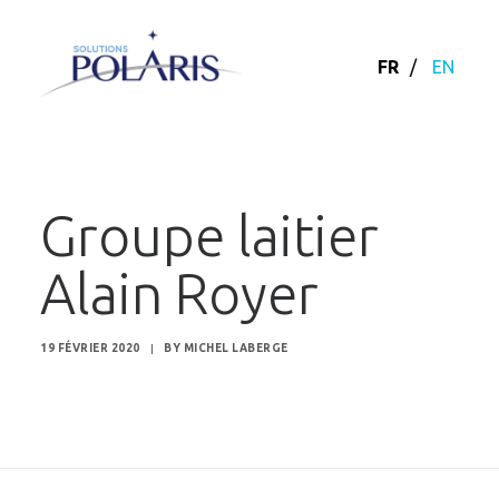
FR
/
EN
Groupe laitier
Alain Royer
19 FÉVRIER 2020
|
BY
MICHEL LABERGE