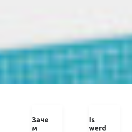
Заче
Is
м
werd