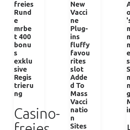
freies
New
A
Rund
Vacci
e
ne
'
mrbe
Plug-
t 400
ins
bonu
fluffy
s
favou
exklu
rites
s
sive
slot
S
Regis
Adde
trieru
d To
ng
Mass
Vacci
Casino-
natio
i
n
freies
Sites