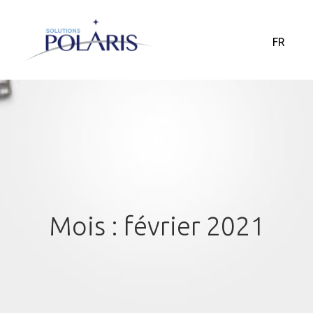
FR
Mois : février 2021